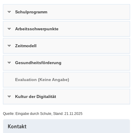
a
n
Schulprogramm
v
i
g
Arbeitsschwerpunkte
a
t
Zeitmodell
i
o
n
Gesundheitsförderung
Evaluation (Keine Angabe)
Kultur der Digitalität
Quelle: Eingabe durch Schule, Stand: 21.11.2025
Weitere
Kontakt
Information