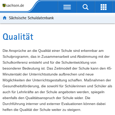
P
Portalübergreifende
o
P
Navigation
Suche
Erweit
r
o
H
starten
öffnen
Sächsische Schuldatenbank
t
r
a
W
a
t
u
e
S
l
a
p
i
e
Qualität
Hauptinhalt
ü
l
t
t
r
b
n
i
e
v
e
a
n
r
i
Die Ansprüche an die Qualität einer Schule sind erkennbar am
r
v
h
e
c
Schulprogramm, das in Zusammenarbeit und Abstimmung mit der
g
i
a
I
e
Schulkonferenz entsteht und für die Schulentwicklung von
r
g
l
n
besonderer Bedeutung ist. Das Zeitmodell der Schule kann den 45-
e
a
t
f
Minutentakt der Unterrichtsstunde aufbrechen und neue
i
t
o
Möglichkeiten der Unterrichtsgestaltung schaffen. Maßnahmen der
f
i
r
Gesundheitsförderung, die sowohl für Schülerinnen und Schüler als
e
o
m
auch für Lehrkräfte an der Schule angeboten werden, spiegeln
n
n
a
ebenfalls den Qualitätsanspruch der Schule wider. Die
d
t
Durchführung interner und externer Evaluationen können dabei
e
i
helfen die Qualität der Schule weiter zu steigern.
N
o