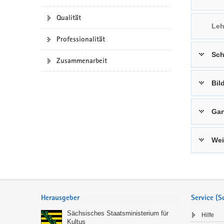
a
n
Qualität
v
Leh
i
Professionalität
g
Sch
a
Zusammenarbeit
t
i
Bil
o
n
Gan
Wei
Service
Herausgeber
Service (
Sächsisches Staatsministerium für
Hilfe
Kultus