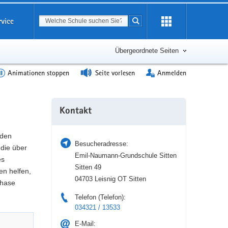
Suchbegriff
rvice
Suche starten
Erweiterung
öffnen
Übergeordnete Seiten
Animationen stoppen
Seite vorlesen
Anmelden
Weitere
Kontakt
Information
 den
Besucheradresse:
die über
Emil-Naumann-Grundschule Sitten
es
Sitten 49
en helfen,
04703 Leisnig OT Sitten
phase
Telefon (Telefon):
034321 / 13533
E-Mail: