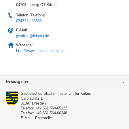
04703 Leisnig OT Sitten
Telefon (Telefon):
034321 / 13533
E-Mail:
gssitten@leisnig.de
Webseite:
http://www.schulen.leisnig.de
Service
Herausgeber
Sächsisches Staatsministerium für Kultus
Carolaplatz 1
01097
Dresden
Telefon:
+49 351 564-65122
Telefax:
+49 351 564-66248
E-Mail:
Poststelle