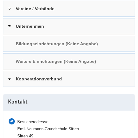
a
n
Vereine / Verbände
v
i
Unternehmen
g
a
t
Bildungseinrichtungen (Keine Angabe)
i
o
Weitere Einrichtungen (Keine Angabe)
n
Kooperationsverbund
Weitere
Kontakt
Information
Besucheradresse:
Emil-Naumann-Grundschule Sitten
Sitten 49