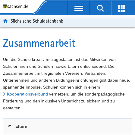
P
Portalübergreifende
o
P
Navigation
Suche
Erweit
r
o
H
starten
öffnen
Sächsische Schuldatenbank
t
r
a
W
a
t
u
e
S
l
a
p
i
e
Zusammenarbeit
Hauptinhalt
ü
l
t
t
r
b
n
i
e
v
e
a
n
r
i
Um die Schule kreativ mitzugestalten, ist das Mitwirken von
r
v
h
e
c
Schülerinnen und Schülern sowie Eltern entscheidend. Die
g
i
a
I
e
Zusammenarbeit mit regionalen Vereinen, Verbänden,
r
g
l
n
Unternehmen und anderen Bildungseinrichtungen gibt dabei neue,
e
a
t
f
spannende Impulse. Schulen können sich in einem
i
t
o
Kooperationsverbund
vernetzen, um die sonderpädagogische
f
i
r
Förderung und den inklusiven Unterricht zu sichern und zu
e
o
m
gestalten.
n
n
a
d
t
Eltern
e
i
N
o