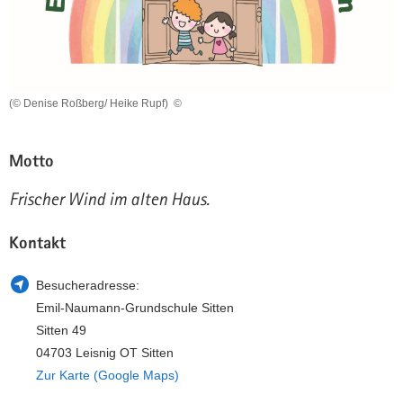
a
n
v
i
g
a
(© Denise Roßberg/ Heike Rupf)
©
t
i
Motto
o
n
Frischer Wind im alten Haus.
Kontakt
Besucheradresse:
Emil-Naumann-Grundschule Sitten
Sitten 49
04703 Leisnig OT Sitten
Zur Karte (Google Maps)