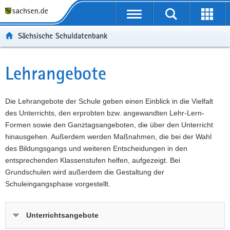
P
Portalübergreifende
o
P
Navigation
Suche
Erweit
r
o
H
starten
öffnen
Sächsische Schuldatenbank
t
r
a
W
a
t
u
e
S
l
a
p
i
e
Lehrangebote
Hauptinhalt
ü
l
t
t
r
b
n
i
e
v
e
a
n
r
i
Die Lehrangebote der Schule geben einen Einblick in die Vielfalt
r
v
h
e
c
des Unterrichts, den erprobten bzw. angewandten Lehr-Lern-
g
i
a
I
e
Formen sowie den Ganztagsangeboten, die über den Unterricht
r
g
l
n
hinausgehen. Außerdem werden Maßnahmen, die bei der Wahl
e
a
t
f
des Bildungsgangs und weiteren Entscheidungen in den
i
t
o
entsprechenden Klassenstufen helfen, aufgezeigt. Bei
f
i
r
Grundschulen wird außerdem die Gestaltung der
e
o
m
Schuleingangsphase vorgestellt.
n
n
a
d
t
Unterrichtsangebote
e
i
N
o