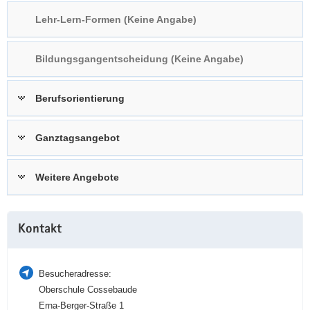
a
n
Lehr-Lern-Formen (Keine Angabe)
v
i
Bildungsgangentscheidung (Keine Angabe)
g
a
t
Berufsorientierung
i
o
Ganztagsangebot
n
Weitere Angebote
Weitere
Kontakt
Information
Besucheradresse:
Oberschule Cossebaude
Erna-Berger-Straße 1