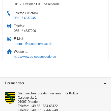
01156 Dresden OT Cossebaude
Telefon (Telefon):
0351 / 4537245
Telefax:
0351 / 4537290
E-Mail:
kontakt@oscsb.lernsax.de
Webseite:
http://www.os-cossebaude.de
Service
Herausgeber
Sächsisches Staatsministerium für Kultus
Carolaplatz 1
01097
Dresden
Telefon:
+49 351 564-65122
Telefax:
+49 351 564-66248