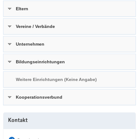
a
n
Eltern
v
i
Vereine / Verbände
g
a
t
Unternehmen
i
o
Bildungseinrichtungen
n
Weitere Einrichtungen (Keine Angabe)
Kooperationsverbund
Weitere
Kontakt
Information