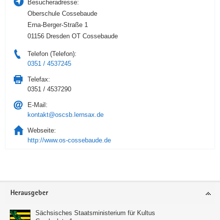
Besucheradresse:
Oberschule Cossebaude
Erna-Berger-Straße 1
01156 Dresden OT Cossebaude
Telefon (Telefon):
0351 / 4537245
Telefax:
0351 / 4537290
E-Mail:
kontakt@oscsb.lernsax.de
Webseite:
http://www.os-cossebaude.de
Service
Herausgeber
Sächsisches Staatsministerium für Kultus