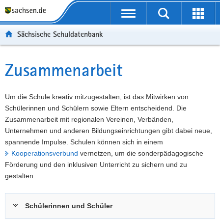
P
Portalübergreifende
o
P
Navigation
Suche
Erweit
r
o
H
starten
öffnen
Sächsische Schuldatenbank
t
r
a
W
a
t
u
e
S
l
a
p
i
e
Zusammenarbeit
Hauptinhalt
ü
l
t
t
r
b
n
i
e
v
e
a
n
r
i
Um die Schule kreativ mitzugestalten, ist das Mitwirken von
r
v
h
e
c
Schülerinnen und Schülern sowie Eltern entscheidend. Die
g
i
a
I
e
Zusammenarbeit mit regionalen Vereinen, Verbänden,
r
g
l
n
Unternehmen und anderen Bildungseinrichtungen gibt dabei neue,
e
a
t
f
spannende Impulse. Schulen können sich in einem
i
t
o
Kooperationsverbund
vernetzen, um die sonderpädagogische
f
i
r
Förderung und den inklusiven Unterricht zu sichern und zu
e
o
m
gestalten.
n
n
a
d
t
Schülerinnen und Schüler
e
i
N
o