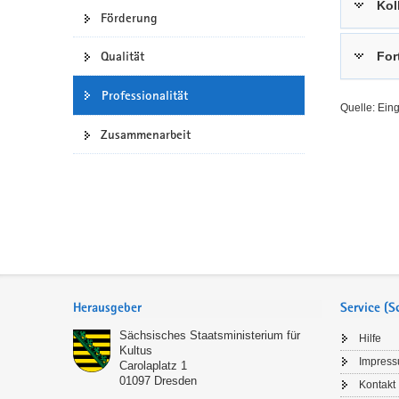
Kol
Förderung
a
n
v
Qualität
For
i
g
Professionalität
a
Quelle: Ein
t
Zusammenarbeit
i
o
n
Service
Herausgeber
Service (
Sächsisches Staatsministerium für
Hilfe
Kultus
Impres
Carolaplatz 1
01097
Dresden
Kontakt