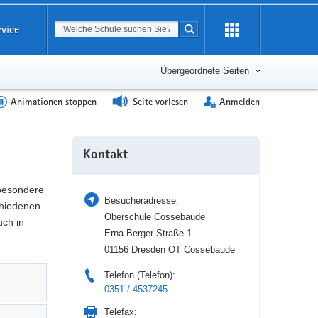
Suchbegriff
rvice
Suche starten
Erweiterung
öffnen
Übergeordnete Seiten
Animationen stoppen
Seite vorlesen
Anmelden
Weitere
Kontakt
Information
 besondere
Besucheradresse:
hiedenen
Oberschule Cossebaude
uch in
Erna-Berger-Straße 1
01156 Dresden OT Cossebaude
Telefon (Telefon):
0351 / 4537245
Telefax: