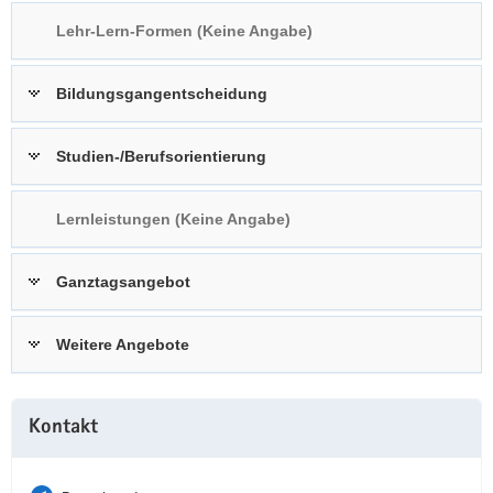
a
n
Lehr-Lern-Formen (Keine Angabe)
v
i
Bildungsgangentscheidung
g
a
t
Studien-/Berufsorientierung
i
o
Lernleistungen (Keine Angabe)
n
Ganztagsangebot
Weitere Angebote
Weitere
Kontakt
Information