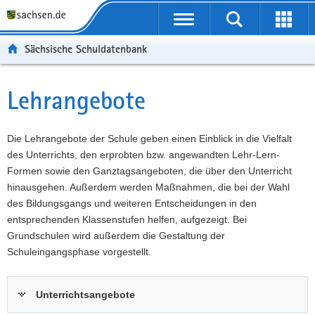
P
Portalübergreifende
o
P
Navigation
Suche
Erweit
r
o
H
starten
öffnen
Sächsische Schuldatenbank
t
r
a
W
a
t
u
e
S
l
a
p
i
e
Lehrangebote
Hauptinhalt
ü
l
t
t
r
b
n
i
e
v
e
a
n
r
i
Die Lehrangebote der Schule geben einen Einblick in die Vielfalt
r
v
h
e
c
des Unterrichts, den erprobten bzw. angewandten Lehr-Lern-
g
i
a
I
e
Formen sowie den Ganztagsangeboten, die über den Unterricht
r
g
l
n
hinausgehen. Außerdem werden Maßnahmen, die bei der Wahl
e
a
t
f
des Bildungsgangs und weiteren Entscheidungen in den
i
t
o
entsprechenden Klassenstufen helfen, aufgezeigt. Bei
f
i
r
Grundschulen wird außerdem die Gestaltung der
e
o
m
Schuleingangsphase vorgestellt.
n
n
a
d
t
Unterrichtsangebote
e
i
N
o