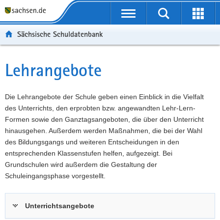
P
Portalübergreifende
o
P
Navigation
Suche
Erweit
r
o
H
starten
öffnen
Sächsische Schuldatenbank
t
r
a
W
a
t
u
e
S
l
a
p
i
e
Lehrangebote
Hauptinhalt
ü
l
t
t
r
b
n
i
e
v
e
a
n
r
i
Die Lehrangebote der Schule geben einen Einblick in die Vielfalt
r
v
h
e
c
des Unterrichts, den erprobten bzw. angewandten Lehr-Lern-
g
i
a
I
e
Formen sowie den Ganztagsangeboten, die über den Unterricht
r
g
l
n
hinausgehen. Außerdem werden Maßnahmen, die bei der Wahl
e
a
t
f
des Bildungsgangs und weiteren Entscheidungen in den
i
t
o
entsprechenden Klassenstufen helfen, aufgezeigt. Bei
f
i
r
Grundschulen wird außerdem die Gestaltung der
e
o
m
Schuleingangsphase vorgestellt.
n
n
a
d
t
Unterrichtsangebote
e
i
N
o