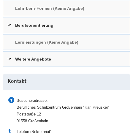
a
n
Lehr-Lern-Formen (Keine Angabe)
v
i
Berufsorientierung
g
a
t
Lernleistungen (Keine Angabe)
i
o
Weitere Angebote
n
Weitere
Kontakt
Information
Besucheradresse:
Berufliches Schulzentrum Großenhain "Karl Preusker"
Poststraße 12
01558 Großenhain
Telefon (Sekretariat):