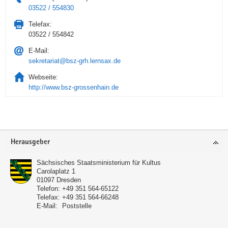
03522 / 554830
Telefax:
03522 / 554842
E-Mail:
sekretariat@bsz-grh.lernsax.de
Webseite:
http://www.bsz-grossenhain.de
Service
Herausgeber
Sächsisches Staatsministerium für Kultus
Carolaplatz 1
01097
Dresden
Telefon:
+49 351 564-65122
Telefax:
+49 351 564-66248
E-Mail:
Poststelle