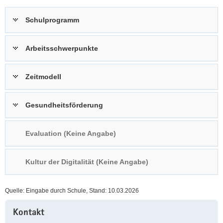
a
n
Schulprogramm
v
i
g
Arbeitsschwerpunkte
a
t
Zeitmodell
i
o
n
Gesundheitsförderung
Evaluation (Keine Angabe)
Kultur der Digitalität (Keine Angabe)
Quelle: Eingabe durch Schule, Stand: 10.03.2026
Weitere
Kontakt
Information