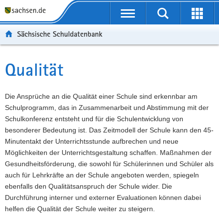
P
Portalübergreifende
o
P
Navigation
Suche
Erweit
r
o
H
starten
öffnen
Sächsische Schuldatenbank
t
r
a
W
a
t
u
e
S
l
a
p
i
e
Qualität
Hauptinhalt
ü
l
t
t
r
b
n
i
e
v
e
a
n
r
i
Die Ansprüche an die Qualität einer Schule sind erkennbar am
r
v
h
e
c
Schulprogramm, das in Zusammenarbeit und Abstimmung mit der
g
i
a
I
e
Schulkonferenz entsteht und für die Schulentwicklung von
r
g
l
n
besonderer Bedeutung ist. Das Zeitmodell der Schule kann den 45-
e
a
t
f
Minutentakt der Unterrichtsstunde aufbrechen und neue
i
t
o
Möglichkeiten der Unterrichtsgestaltung schaffen. Maßnahmen der
f
i
r
Gesundheitsförderung, die sowohl für Schülerinnen und Schüler als
e
o
m
auch für Lehrkräfte an der Schule angeboten werden, spiegeln
n
n
a
ebenfalls den Qualitätsanspruch der Schule wider. Die
d
t
Durchführung interner und externer Evaluationen können dabei
e
i
helfen die Qualität der Schule weiter zu steigern.
N
o