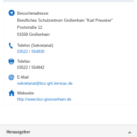
Besucheradresse:
Berufliches Schulzentrum Großenhain "Karl Preusker"
Poststraße 12
01558 Großenhain
Telefon (Sekretariat):
03522 / 554830
Telefax:
03522 / 554842
E-Mail:
sekretariat@bsz-grh.lernsax.de
Webseite:
http://www.bsz-grossenhain.de
Service
Herausgeber