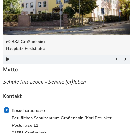
a
n
v
i
g
a
t
(© BSZ Großenhain)
i
Hauptsitz Poststraße
o
n
Motto
Schule fürs Leben - Schule (er)leben
Kontakt
Besucheradresse:
Berufliches Schulzentrum Großenhain "Karl Preusker"
Poststraße 12
01558 Großenhain