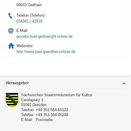
04643 Geithain
Telefon (Telefon):
034341 / 42518
E-Mail:
grundschule-geithain@t-online.de
Webseite:
http://www.paul-guenther-schule.de
Service
Herausgeber
Sächsisches Staatsministerium für Kultus
Carolaplatz 1
01097
Dresden
Telefon:
+49 351 564-65122
Telefax:
+49 351 564-66248
E-Mail:
Poststelle