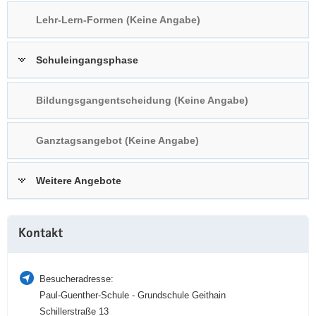
a
n
Lehr-Lern-Formen (Keine Angabe)
v
i
Schuleingangsphase
g
a
t
Bildungsgangentscheidung (Keine Angabe)
i
o
Ganztagsangebot (Keine Angabe)
n
Weitere Angebote
Weitere
Kontakt
Information
Besucheradresse:
Paul-Guenther-Schule - Grundschule Geithain
Schillerstraße 13