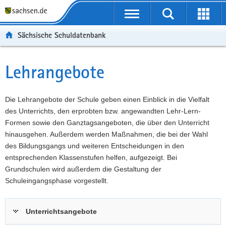
P
Portalübergreifende
o
P
Navigation
Suche
Erweit
r
o
H
starten
öffnen
Sächsische Schuldatenbank
t
r
a
W
a
t
u
e
S
l
a
p
i
e
Lehrangebote
Hauptinhalt
ü
l
t
t
r
b
n
i
e
v
e
a
n
r
i
Die Lehrangebote der Schule geben einen Einblick in die Vielfalt
r
v
h
e
c
des Unterrichts, den erprobten bzw. angewandten Lehr-Lern-
g
i
a
I
e
Formen sowie den Ganztagsangeboten, die über den Unterricht
r
g
l
n
hinausgehen. Außerdem werden Maßnahmen, die bei der Wahl
e
a
t
f
des Bildungsgangs und weiteren Entscheidungen in den
i
t
o
entsprechenden Klassenstufen helfen, aufgezeigt. Bei
f
i
r
Grundschulen wird außerdem die Gestaltung der
e
o
m
Schuleingangsphase vorgestellt.
n
n
a
d
t
Unterrichtsangebote
e
i
N
o