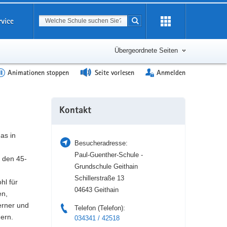
Suchbegriff
rvice
Suche starten
Erweiterung
öffnen
Übergeordnete Seiten
Animationen stoppen
Seite vorlesen
Anmelden
Weitere
Kontakt
Information
as in
Besucheradresse:
Paul-Guenther-Schule -
 den 45-
Grundschule Geithain
Schillerstraße 13
hl für
04643 Geithain
en,
erner und
Telefon (Telefon):
gern.
034341 / 42518