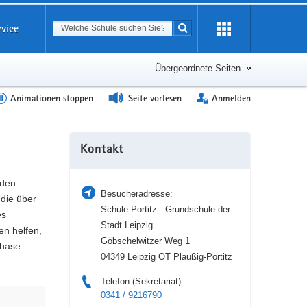
Suchbegriff
rvice
Suche starten
Erweiterung
öffnen
Übergeordnete Seiten
Animationen stoppen
Seite vorlesen
Anmelden
Weitere
Kontakt
Information
 den
Besucheradresse:
die über
Schule Portitz - Grundschule der
es
Stadt Leipzig
en helfen,
Göbschelwitzer Weg 1
phase
04349 Leipzig OT Plaußig-Portitz
Telefon (Sekretariat):
0341 / 9216790