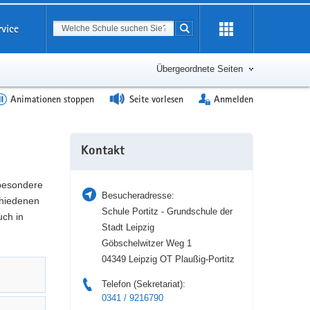
Suchbegriff
rvice
Suche starten
Erweiterung
öffnen
Übergeordnete Seiten
Animationen stoppen
Seite vorlesen
Anmelden
Weitere
Kontakt
Information
 besondere
Besucheradresse:
hiedenen
Schule Portitz - Grundschule der
uch in
Stadt Leipzig
Göbschelwitzer Weg 1
04349 Leipzig OT Plaußig-Portitz
Telefon (Sekretariat):
0341 / 9216790