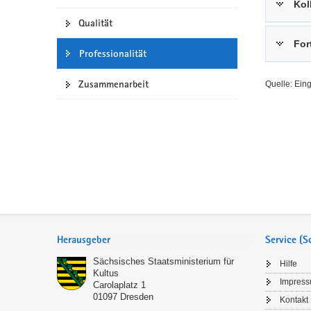
Kol
a
n
Qualität
v
For
i
Professionalität
g
a
Zusammenarbeit
Quelle: Ein
t
i
o
n
Service
Herausgeber
Service (
Sächsisches Staatsministerium für
Hilfe
Kultus
Impres
Carolaplatz 1
01097
Dresden
Kontakt