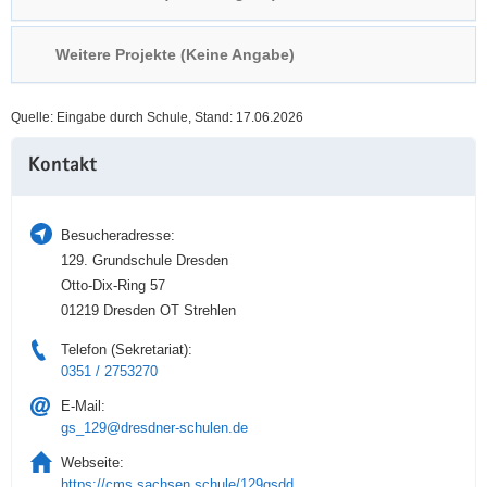
a
n
v
Weitere Projekte (Keine Angabe)
i
g
Quelle: Eingabe durch Schule, Stand: 17.06.2026
a
Weitere
t
Kontakt
Information
i
o
n
Besucheradresse:
129. Grundschule Dresden
Otto-Dix-Ring 57
01219 Dresden OT Strehlen
Telefon (Sekretariat):
0351 / 2753270
E-Mail:
gs_129@dresdner-schulen.de
Webseite:
https://cms.sachsen.schule/129gsdd