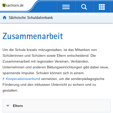
P
Portalübergreifende
o
P
Navigation
Suche
Erweit
r
o
H
starten
öffnen
Sächsische Schuldatenbank
t
r
a
W
a
t
u
e
S
l
a
p
i
e
Zusammenarbeit
Hauptinhalt
ü
l
t
t
r
b
n
i
e
v
e
a
n
r
i
Um die Schule kreativ mitzugestalten, ist das Mitwirken von
r
v
h
e
c
Schülerinnen und Schülern sowie Eltern entscheidend. Die
g
i
a
I
e
Zusammenarbeit mit regionalen Vereinen, Verbänden,
r
g
l
n
Unternehmen und anderen Bildungseinrichtungen gibt dabei neue,
e
a
t
f
spannende Impulse. Schulen können sich in einem
i
t
o
Kooperationsverbund
vernetzen, um die sonderpädagogische
f
i
r
Förderung und den inklusiven Unterricht zu sichern und zu
e
o
m
gestalten.
n
n
a
d
t
Eltern
e
i
N
o