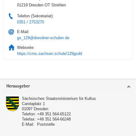
01219 Dresden OT Strehlen
Telefon (Sekretariat):
0351 / 2753270
E-Mail:
gs_129@dresdner-schulen.de
Webseite:
https://cms.sachsen.schule/129gsdd
Service
Herausgeber
Sächsisches Staatsministerium für Kultus
Carolaplatz 1
01097
Dresden
Telefon:
+49 351 564-65122
Telefax:
+49 351 564-66248
E-Mail:
Poststelle