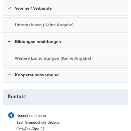
a
n
Vereine / Verbände
v
i
Unternehmen (Keine Angabe)
g
a
t
Bildungseinrichtungen
i
o
Weitere Einrichtungen (Keine Angabe)
n
Kooperationsverbund
Weitere
Kontakt
Information
Besucheradresse:
129. Grundschule Dresden
Otto-Dix-Ring 57