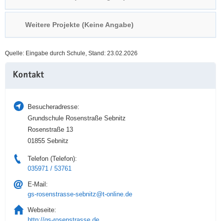
a
n
v
Weitere Projekte (Keine Angabe)
i
g
Quelle: Eingabe durch Schule, Stand: 23.02.2026
a
Weitere
t
Kontakt
Information
i
o
n
Besucheradresse:
Grundschule Rosenstraße Sebnitz
Rosenstraße 13
01855 Sebnitz
Telefon (Telefon):
035971 / 53761
E-Mail:
gs-rosenstrasse-sebnitz@t-online.de
Webseite:
http://gs-rosenstrasse.de