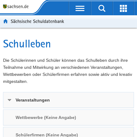
P
Portalübergreifende
o
P
Navigation
Suche
Erweit
r
o
H
starten
öffnen
Sächsische Schuldatenbank
t
r
a
W
a
t
u
e
S
l
a
p
i
e
Schulleben
Hauptinhalt
ü
l
t
t
r
b
n
i
e
v
e
a
n
r
i
Die Schülerinnen und Schüler können das Schulleben durch ihre
r
v
h
e
c
Teilnahme und Mitwirkung an verschiedenen Veranstaltungen,
g
i
a
I
e
Wettbewerben oder Schülerfirmen erfahren sowie aktiv und kreativ
r
g
l
n
mitgestalten.
e
a
t
f
i
t
o
Veranstaltungen
f
i
r
e
o
m
n
n
a
Wettbewerbe (Keine Angabe)
d
t
e
i
Schülerfirmen (Keine Angabe)
N
o