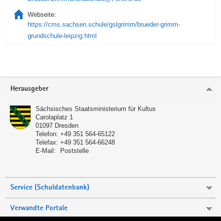
Webseite:
https://cms.sachsen.schule/gslgrimm/brueder-grimm-
grundschule-leipzig.html
Service
Herausgeber
Sächsisches Staatsministerium für Kultus
Carolaplatz 1
01097
Dresden
Telefon:
+49 351 564-65122
Telefax:
+49 351 564-66248
E-Mail:
Poststelle
Service (Schuldatenbank)
Verwandte Portale