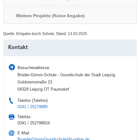
a
n
v
Weitere Projekte (Keine Angabe)
i
g
Quelle: Eingabe durch Schule, Stand: 13.03.2025
a
Weitere
t
Kontakt
Information
i
o
n
Besucheradresse:
Brüder-Grimm-Schule - Grundschule der Stadt Leipzig
Goldsternstraße 23
04329 Leipzig OT Paunsdorf
Telefon (Telefon):
0341 / 25279880
Telefax:
0341 / 252798824
E-Mail:
BruederGrimmGrundschule@t-online.de