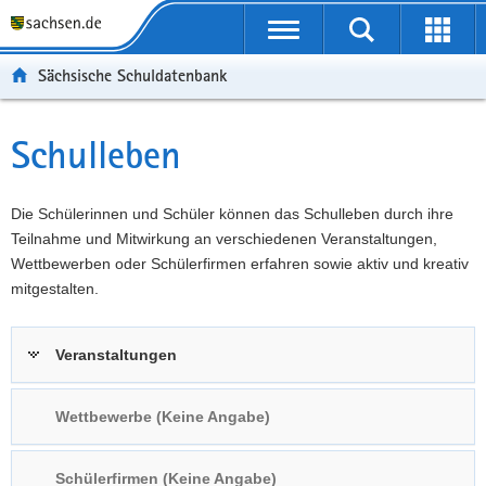
P
Portalübergreifende
o
P
Navigation
Suche
Erweit
r
o
H
starten
öffnen
Sächsische Schuldatenbank
t
r
a
W
a
t
u
e
S
l
a
p
i
e
Schulleben
Hauptinhalt
ü
l
t
t
r
b
n
i
e
v
e
a
n
r
i
Die Schülerinnen und Schüler können das Schulleben durch ihre
r
v
h
e
c
Teilnahme und Mitwirkung an verschiedenen Veranstaltungen,
g
i
a
I
e
Wettbewerben oder Schülerfirmen erfahren sowie aktiv und kreativ
r
g
l
n
mitgestalten.
e
a
t
f
i
t
o
Veranstaltungen
f
i
r
e
o
m
n
n
a
Wettbewerbe (Keine Angabe)
d
t
e
i
Schülerfirmen (Keine Angabe)
N
o