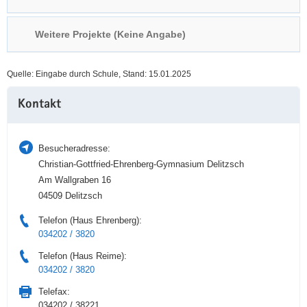
a
n
v
Weitere Projekte (Keine Angabe)
i
g
Quelle: Eingabe durch Schule, Stand: 15.01.2025
a
Weitere
t
Kontakt
Information
i
o
n
Besucheradresse:
Christian-Gottfried-Ehrenberg-Gymnasium Delitzsch
Am Wallgraben 16
04509 Delitzsch
Telefon (Haus Ehrenberg):
034202 / 3820
Telefon (Haus Reime):
034202 / 3820
Telefax:
034202 / 38221