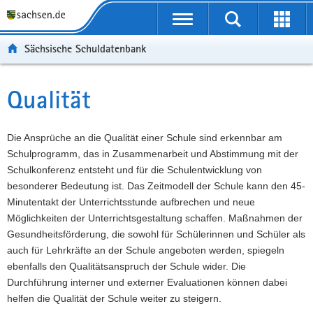
P
Portalübergreifende
o
P
Navigation
Suche
Erweit
r
o
H
starten
öffnen
Sächsische Schuldatenbank
t
r
a
W
a
t
u
e
S
l
a
p
i
e
Qualität
Hauptinhalt
ü
l
t
t
r
b
n
i
e
v
e
a
n
r
i
Die Ansprüche an die Qualität einer Schule sind erkennbar am
r
v
h
e
c
Schulprogramm, das in Zusammenarbeit und Abstimmung mit der
g
i
a
I
e
Schulkonferenz entsteht und für die Schulentwicklung von
r
g
l
n
besonderer Bedeutung ist. Das Zeitmodell der Schule kann den 45-
e
a
t
f
Minutentakt der Unterrichtsstunde aufbrechen und neue
i
t
o
Möglichkeiten der Unterrichtsgestaltung schaffen. Maßnahmen der
f
i
r
Gesundheitsförderung, die sowohl für Schülerinnen und Schüler als
e
o
m
auch für Lehrkräfte an der Schule angeboten werden, spiegeln
n
n
a
ebenfalls den Qualitätsanspruch der Schule wider. Die
d
t
Durchführung interner und externer Evaluationen können dabei
e
i
helfen die Qualität der Schule weiter zu steigern.
N
o