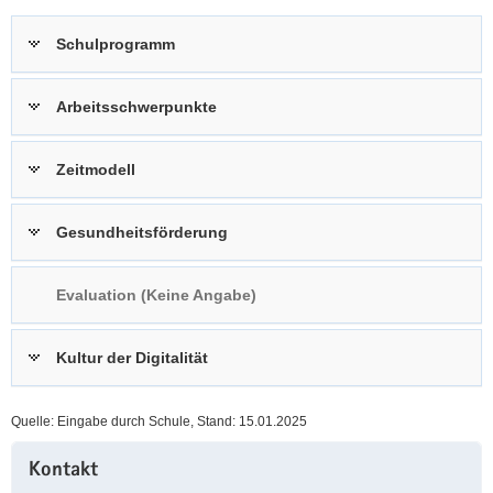
a
n
Schulprogramm
v
i
g
Arbeitsschwerpunkte
a
t
Zeitmodell
i
o
n
Gesundheitsförderung
Evaluation (Keine Angabe)
Kultur der Digitalität
Quelle: Eingabe durch Schule, Stand: 15.01.2025
Weitere
Kontakt
Information