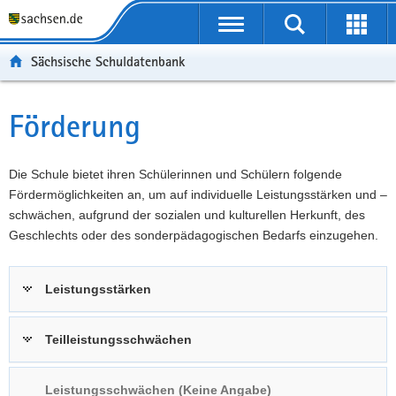
P
Portalübergreifende
o
P
Navigation
Suche
Erweit
r
o
H
starten
öffnen
Sächsische Schuldatenbank
t
r
a
W
a
t
u
e
S
l
a
p
i
e
Förderung
Hauptinhalt
ü
l
t
t
r
b
n
i
e
v
e
a
n
r
i
Die Schule bietet ihren Schülerinnen und Schülern folgende
r
v
h
e
c
Fördermöglichkeiten an, um auf individuelle Leistungsstärken und –
g
i
a
I
e
schwächen, aufgrund der sozialen und kulturellen Herkunft, des
r
g
l
n
Geschlechts oder des sonderpädagogischen Bedarfs einzugehen.
e
a
t
f
i
t
o
Leistungsstärken
f
i
r
e
o
m
n
n
a
Teilleistungsschwächen
d
t
e
i
Leistungsschwächen (Keine Angabe)
N
o