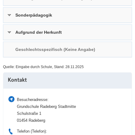
a
n
v
Sonderpädagogik
i
g
Aufgrund der Herkunft
a
t
i
Geschlechtsspezifisch (Keine Angabe)
o
n
Quelle: Eingabe durch Schule, Stand: 28.11.2025
Weitere
Kontakt
Information
Besucheradresse:
Grundschule Radeberg Stadtmitte
Schulstraße 1
01454 Radeberg
Telefon (Telefon):