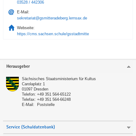
03528 / 442306
E-Mail:
sekretariat@gsmitteradeberg.lernsax.de
Webseite:
https://cms.sachsen.schule/gsstadtmitte
Service
Herausgeber
Sächsisches Staatsministerium für Kultus
Carolaplatz 1
01097
Dresden
Telefon:
+49 351 564-65122
Telefax:
+49 351 564-66248
E-Mail:
Poststelle
Service (Schuldatenbank)