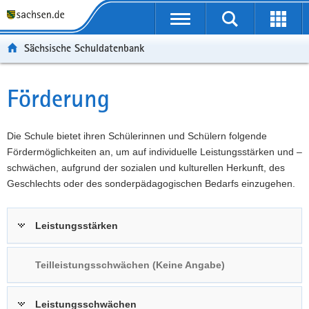
P
Portalübergreifende
o
P
Navigation
Suche
Erweit
r
o
H
starten
öffnen
Sächsische Schuldatenbank
t
r
a
W
a
t
u
e
S
l
a
p
i
e
Förderung
Hauptinhalt
ü
l
t
t
r
b
n
i
e
v
e
a
n
r
i
Die Schule bietet ihren Schülerinnen und Schülern folgende
r
v
h
e
c
Fördermöglichkeiten an, um auf individuelle Leistungsstärken und –
g
i
a
I
e
schwächen, aufgrund der sozialen und kulturellen Herkunft, des
r
g
l
n
Geschlechts oder des sonderpädagogischen Bedarfs einzugehen.
e
a
t
f
i
t
o
Leistungsstärken
f
i
r
e
o
m
n
n
a
Teilleistungsschwächen (Keine Angabe)
d
t
e
i
Leistungsschwächen
N
o