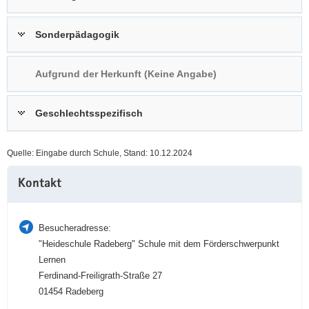
a
n
v
Sonderpädagogik
i
g
Aufgrund der Herkunft (Keine Angabe)
a
t
i
Geschlechtsspezifisch
o
n
Quelle: Eingabe durch Schule, Stand: 10.12.2024
Weitere
Kontakt
Information
Besucheradresse:
"Heideschule Radeberg" Schule mit dem Förderschwerpunkt
Lernen
Ferdinand-Freiligrath-Straße 27
01454 Radeberg