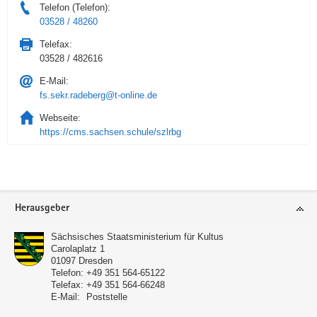
Telefon (Telefon):
03528 / 48260
Telefax:
03528 / 482616
E-Mail:
fs.sekr.radeberg@t-online.de
Webseite:
https://cms.sachsen.schule/szlrbg
Service
Herausgeber
Sächsisches Staatsministerium für Kultus
Carolaplatz 1
01097
Dresden
Telefon:
+49 351 564-65122
Telefax:
+49 351 564-66248
E-Mail:
Poststelle