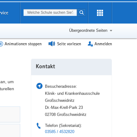
Suchbegriff
rvice
Suche starten
Erweiterung
öffnen
Übergeordnete Seiten
Animationen stoppen
Seite vorlesen
Anmelden
Weitere
Kontakt
Information
 an, um
Besucheradresse:
turellen
Klinik- und Krankenhausschule
Großschweidnitz
Dr.-Max-Krell-Park 23
02708 Großschweidnitz
Telefon (Sekretariat):
03585 / 4532820