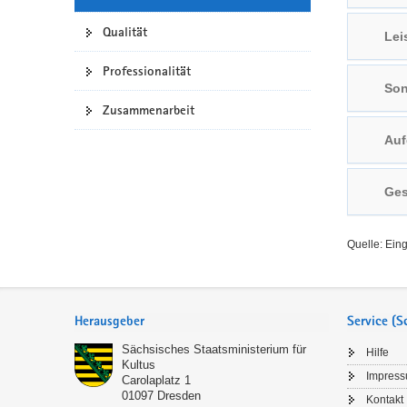
a
n
Qualität
Lei
v
i
Professionalität
g
Son
a
Zusammenarbeit
t
Auf
i
o
n
Ges
Quelle: Ein
Service
Herausgeber
Service (
Sächsisches Staatsministerium für
Hilfe
Kultus
Impres
Carolaplatz 1
01097
Dresden
Kontakt