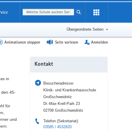
Suchbegriff
rvice
Suche starten
Erweiterung
öffnen
Übergeordnete Seiten
Animationen stoppen
Seite vorlesen
Anmelden
Weitere
Kontakt
Information
as in
Besucheradresse:
Klinik- und Krankenhausschule
 den 45-
Großschweidnitz
Dr.-Max-Krell-Park 23
hl für
02708 Großschweidnitz
en,
erner und
Telefon (Sekretariat):
gern.
03585 / 4532820