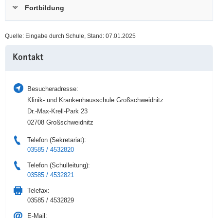
Fortbildung
a
n
v
i
Quelle: Eingabe durch Schule, Stand: 07.01.2025
g
Weitere
a
Kontakt
Information
t
i
o
Besucheradresse:
n
Klinik- und Krankenhausschule Großschweidnitz
Dr.-Max-Krell-Park 23
02708 Großschweidnitz
Telefon (Sekretariat):
03585 / 4532820
Telefon (Schulleitung):
03585 / 4532821
Telefax:
03585 / 4532829
E-Mail: