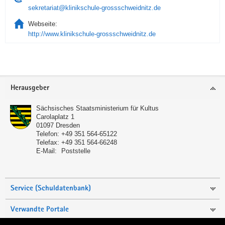
sekretariat@klinikschule-grossschweidnitz.de
Webseite:
http://www.klinikschule-grossschweidnitz.de
Service
Herausgeber
Sächsisches Staatsministerium für Kultus
Carolaplatz 1
01097
Dresden
Telefon:
+49 351 564-65122
Telefax:
+49 351 564-66248
E-Mail:
Poststelle
Service (Schuldatenbank)
Verwandte Portale