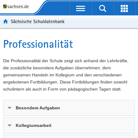
P
Portalübergreifende
o
P
Navigation
Suche
Erweit
r
o
H
starten
öffnen
Sächsische Schuldatenbank
t
r
a
W
a
t
u
e
S
l
a
p
i
e
Professionalität
Hauptinhalt
ü
l
t
t
r
b
n
i
e
v
e
a
n
r
i
Die Professionalität der Schule zeigt sich anhand der Lehrkräfte,
r
v
h
e
c
die zusätzliche besondere Aufgaben übernehmen, dem
g
i
a
I
e
gemeinsamen Handeln im Kollegium und den verschiedenen
r
g
l
n
angebotenen Fortbildungen. Diese Fortbildungen finden sowohl
e
a
t
f
schulintern als auch in Form von pädagogischen Tagen statt.
i
t
o
f
i
r
Besondere Aufgaben
e
o
m
n
n
a
d
t
Kollegiumsarbeit
e
i
N
o