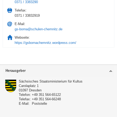
0371 / 3383290
Telefax:
0371 / 33832919
E-Mail:
gs-borna@schulen-chemnitz.de
Webseite:
https://gsbornachemnitz.wordpress.com/
Service
Herausgeber
Sächsisches Staatsministerium für Kultus
Carolaplatz 1
01097
Dresden
Telefon:
+49 351 564-65122
Telefax:
+49 351 564-66248
E-Mail:
Poststelle