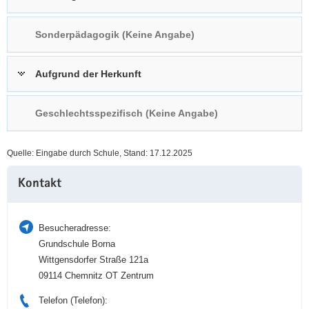
a
n
v
Sonderpädagogik (Keine Angabe)
i
g
Aufgrund der Herkunft
a
t
i
Geschlechtsspezifisch (Keine Angabe)
o
n
Quelle: Eingabe durch Schule, Stand: 17.12.2025
Weitere
Kontakt
Information
Besucheradresse:
Grundschule Borna
Wittgensdorfer Straße 121a
09114 Chemnitz OT Zentrum
Telefon (Telefon):