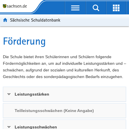
P
Portalübergreifende
o
P
Navigation
Suche
Erweit
r
o
H
starten
öffnen
Sächsische Schuldatenbank
t
r
a
W
a
t
u
e
S
l
a
p
i
e
Förderung
Hauptinhalt
ü
l
t
t
r
b
n
i
e
v
e
a
n
r
i
Die Schule bietet ihren Schülerinnen und Schülern folgende
r
v
h
e
c
Fördermöglichkeiten an, um auf individuelle Leistungsstärken und –
g
i
a
I
e
schwächen, aufgrund der sozialen und kulturellen Herkunft, des
r
g
l
n
Geschlechts oder des sonderpädagogischen Bedarfs einzugehen.
e
a
t
f
i
t
o
Leistungsstärken
f
i
r
e
o
m
n
n
a
Teilleistungsschwächen (Keine Angabe)
d
t
e
i
Leistungsschwächen
N
o