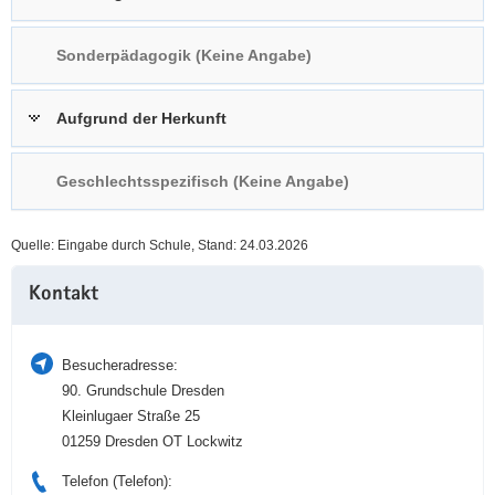
a
n
v
Sonderpädagogik (Keine Angabe)
i
g
Aufgrund der Herkunft
a
t
i
Geschlechtsspezifisch (Keine Angabe)
o
n
Quelle: Eingabe durch Schule, Stand: 24.03.2026
Weitere
Kontakt
Information
Besucheradresse:
90. Grundschule Dresden
Kleinlugaer Straße 25
01259 Dresden OT Lockwitz
Telefon (Telefon):