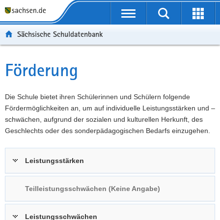
P
Portalübergreifende
o
P
Navigation
Suche
Erweit
r
o
H
starten
öffnen
Sächsische Schuldatenbank
t
r
a
W
a
t
u
e
S
l
a
p
i
e
Förderung
Hauptinhalt
ü
l
t
t
r
b
n
i
e
v
e
a
n
r
i
Die Schule bietet ihren Schülerinnen und Schülern folgende
r
v
h
e
c
Fördermöglichkeiten an, um auf individuelle Leistungsstärken und –
g
i
a
I
e
schwächen, aufgrund der sozialen und kulturellen Herkunft, des
r
g
l
n
Geschlechts oder des sonderpädagogischen Bedarfs einzugehen.
e
a
t
f
i
t
o
Leistungsstärken
f
i
r
e
o
m
n
n
a
Teilleistungsschwächen (Keine Angabe)
d
t
e
i
Leistungsschwächen
N
o