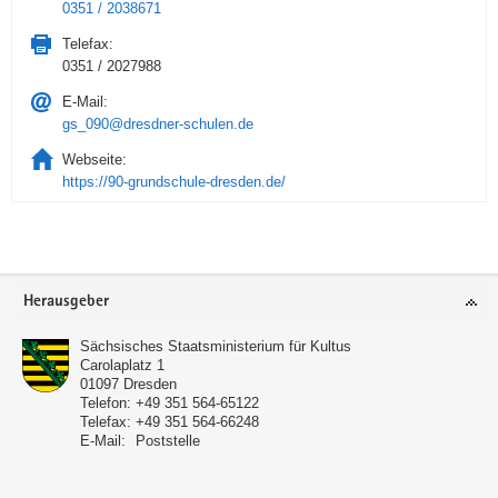
0351 / 2038671
Telefax:
0351 / 2027988
E-Mail:
gs_090@dresdner-schulen.de
Webseite:
https://90-grundschule-dresden.de/
Service
Herausgeber
Sächsisches Staatsministerium für Kultus
Carolaplatz 1
01097
Dresden
Telefon:
+49 351 564-65122
Telefax:
+49 351 564-66248
E-Mail:
Poststelle