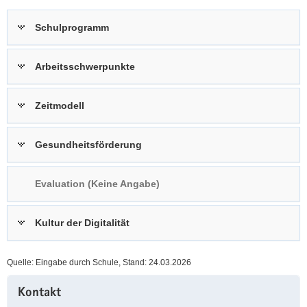
a
n
Schulprogramm
v
i
g
Arbeitsschwerpunkte
a
t
Zeitmodell
i
o
n
Gesundheitsförderung
Evaluation (Keine Angabe)
Kultur der Digitalität
Quelle: Eingabe durch Schule, Stand: 24.03.2026
Weitere
Kontakt
Information