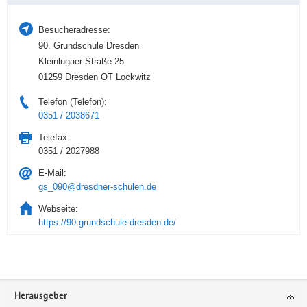
Besucheradresse:
90. Grundschule Dresden
Kleinlugaer Straße 25
01259 Dresden OT Lockwitz
Telefon (Telefon):
0351 / 2038671
Telefax:
0351 / 2027988
E-Mail:
gs_090@dresdner-schulen.de
Webseite:
https://90-grundschule-dresden.de/
Service
Herausgeber