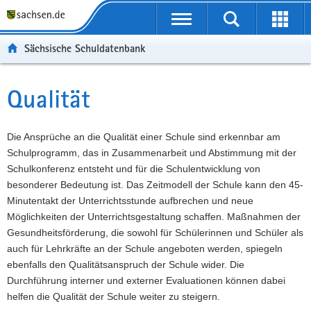
P
Portalübergreifende
o
P
Navigation
Suche
Erweit
r
o
H
starten
öffnen
Sächsische Schuldatenbank
t
r
a
W
a
t
u
e
S
l
a
p
i
e
Qualität
Hauptinhalt
ü
l
t
t
r
b
n
i
e
v
e
a
n
r
i
Die Ansprüche an die Qualität einer Schule sind erkennbar am
r
v
h
e
c
Schulprogramm, das in Zusammenarbeit und Abstimmung mit der
g
i
a
I
e
Schulkonferenz entsteht und für die Schulentwicklung von
r
g
l
n
besonderer Bedeutung ist. Das Zeitmodell der Schule kann den 45-
e
a
t
f
Minutentakt der Unterrichtsstunde aufbrechen und neue
i
t
o
Möglichkeiten der Unterrichtsgestaltung schaffen. Maßnahmen der
f
i
r
Gesundheitsförderung, die sowohl für Schülerinnen und Schüler als
e
o
m
auch für Lehrkräfte an der Schule angeboten werden, spiegeln
n
n
a
ebenfalls den Qualitätsanspruch der Schule wider. Die
d
t
Durchführung interner und externer Evaluationen können dabei
e
i
helfen die Qualität der Schule weiter zu steigern.
N
o