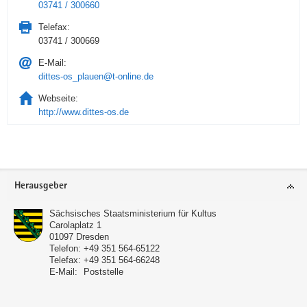
03741 / 300660
Telefax:
03741 / 300669
E-Mail:
dittes-os_plauen@t-online.de
Webseite:
http://www.dittes-os.de
Service
Herausgeber
Sächsisches Staatsministerium für Kultus
Carolaplatz 1
01097
Dresden
Telefon:
+49 351 564-65122
Telefax:
+49 351 564-66248
E-Mail:
Poststelle