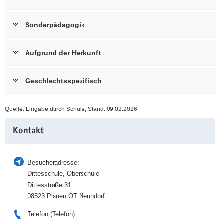
a
n
v
Sonderpädagogik
i
g
Aufgrund der Herkunft
a
t
i
Geschlechtsspezifisch
o
n
Quelle: Eingabe durch Schule, Stand: 09.02.2026
Weitere
Kontakt
Information
Besucheradresse:
Dittesschule, Oberschule
Dittesstraße 31
08523 Plauen OT Neundorf
Telefon (Telefon):