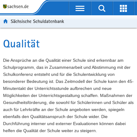
P
Portalübergreifende
o
P
Navigation
Suche
Erweit
r
o
H
starten
öffnen
Sächsische Schuldatenbank
t
r
a
W
a
t
u
e
S
l
a
p
i
e
Qualität
Hauptinhalt
ü
l
t
t
r
b
n
i
e
v
e
a
n
r
i
Die Ansprüche an die Qualität einer Schule sind erkennbar am
r
v
h
e
c
Schulprogramm, das in Zusammenarbeit und Abstimmung mit der
g
i
a
I
e
Schulkonferenz entsteht und für die Schulentwicklung von
r
g
l
n
besonderer Bedeutung ist. Das Zeitmodell der Schule kann den 45-
e
a
t
f
Minutentakt der Unterrichtsstunde aufbrechen und neue
i
t
o
Möglichkeiten der Unterrichtsgestaltung schaffen. Maßnahmen der
f
i
r
Gesundheitsförderung, die sowohl für Schülerinnen und Schüler als
e
o
m
auch für Lehrkräfte an der Schule angeboten werden, spiegeln
n
n
a
ebenfalls den Qualitätsanspruch der Schule wider. Die
d
t
Durchführung interner und externer Evaluationen können dabei
e
i
helfen die Qualität der Schule weiter zu steigern.
N
o