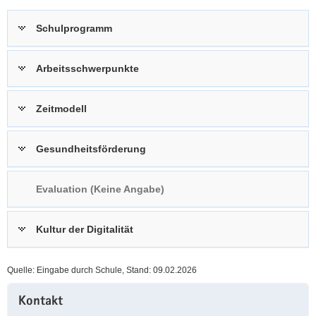
a
n
Schulprogramm
v
i
g
Arbeitsschwerpunkte
a
t
Zeitmodell
i
o
n
Gesundheitsförderung
Evaluation (Keine Angabe)
Kultur der Digitalität
Quelle: Eingabe durch Schule, Stand: 09.02.2026
Weitere
Kontakt
Information