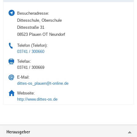
Besucheradresse:
Dittesschule, Oberschule
Dittesstraße 31
08523 Plauen OT Neundorf
Telefon (Telefon):
03741 / 300660
Telefax:
03741 / 300669
E-Mail:
dittes-os_plauen@t-online.de
Webseite:
http://www.dittes-os.de
Service
Herausgeber