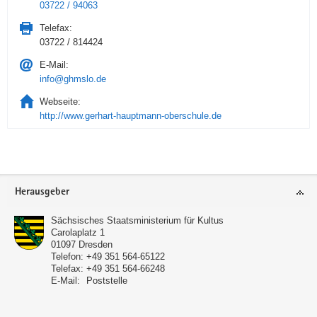
03722 / 94063
Telefax:
03722 / 814424
E-Mail:
info@ghmslo.de
Webseite:
http://www.gerhart-hauptmann-oberschule.de
Service
Herausgeber
Sächsisches Staatsministerium für Kultus
Carolaplatz 1
01097
Dresden
Telefon:
+49 351 564-65122
Telefax:
+49 351 564-66248
E-Mail:
Poststelle