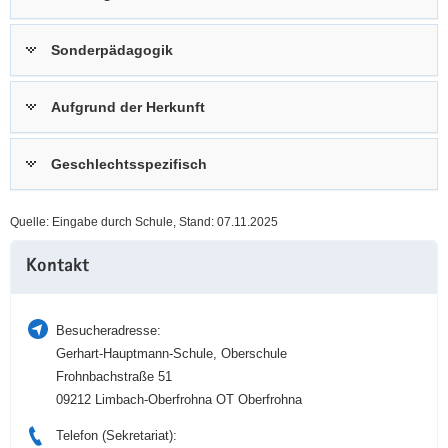
a
n
v
Sonderpädagogik
i
g
Aufgrund der Herkunft
a
t
i
Geschlechtsspezifisch
o
n
Quelle: Eingabe durch Schule, Stand: 07.11.2025
Weitere
Kontakt
Information
Besucheradresse:
Gerhart-Hauptmann-Schule, Oberschule
Frohnbachstraße 51
09212 Limbach-Oberfrohna OT Oberfrohna
Telefon (Sekretariat):