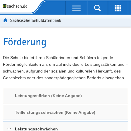
P
Portalübergreifende
o
P
Navigation
Suche
Erweit
r
o
H
starten
öffnen
Sächsische Schuldatenbank
t
r
a
W
a
t
u
e
S
l
a
p
i
e
Förderung
Hauptinhalt
ü
l
t
t
r
b
n
i
e
v
e
a
n
r
i
Die Schule bietet ihren Schülerinnen und Schülern folgende
r
v
h
e
c
Fördermöglichkeiten an, um auf individuelle Leistungsstärken und –
g
i
a
I
e
schwächen, aufgrund der sozialen und kulturellen Herkunft, des
r
g
l
n
Geschlechts oder des sonderpädagogischen Bedarfs einzugehen.
e
a
t
f
i
t
o
Leistungsstärken (Keine Angabe)
f
i
r
e
o
m
n
n
a
Teilleistungsschwächen (Keine Angabe)
d
t
e
i
Leistungsschwächen
N
o