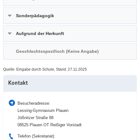
a
n
v
Sonderpädagogik
i
g
Aufgrund der Herkunft
a
t
i
Geschlechtsspezifisch (Keine Angabe)
o
n
Quelle: Eingabe durch Schule, Stand: 27.11.2025
Weitere
Kontakt
Information
Besucheradresse:
Lessing-Gymnasium Plauen
Jößnitzer Straße 88
08525 Plauen OT Reißiger Vorstadt
Telefon (Sekretariat):