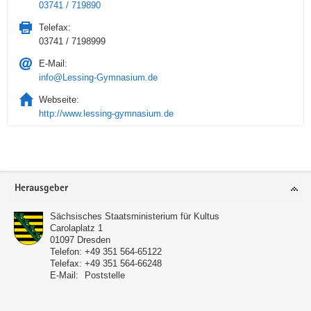
03741 / 719890
Telefax:
03741 / 7198999
E-Mail:
info@Lessing-Gymnasium.de
Webseite:
http://www.lessing-gymnasium.de
Service
Herausgeber
Sächsisches Staatsministerium für Kultus
Carolaplatz 1
01097
Dresden
Telefon:
+49 351 564-65122
Telefax:
+49 351 564-66248
E-Mail:
Poststelle