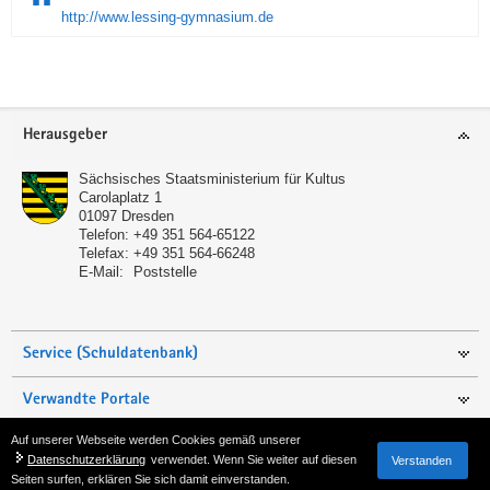
http://www.lessing-gymnasium.de
Service
Herausgeber
Sächsisches Staatsministerium für Kultus
Carolaplatz 1
01097
Dresden
Telefon:
+49 351 564-65122
Telefax:
+49 351 564-66248
E-Mail:
Poststelle
Service (Schuldatenbank)
Verwandte Portale
Auf unserer Webseite werden Cookies gemäß unserer
Seite empfehlen
Datenschutzerklärung
verwendet. Wenn Sie weiter auf diesen
Verstanden
Seiten surfen, erklären Sie sich damit einverstanden.