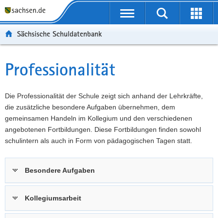
P
Portalübergreifende
o
P
Navigation
Suche
Erweit
r
o
H
starten
öffnen
Sächsische Schuldatenbank
t
r
a
W
a
t
u
e
S
l
a
p
i
e
Professionalität
Hauptinhalt
ü
l
t
t
r
b
n
i
e
v
e
a
n
r
i
Die Professionalität der Schule zeigt sich anhand der Lehrkräfte,
r
v
h
e
c
die zusätzliche besondere Aufgaben übernehmen, dem
g
i
a
I
e
gemeinsamen Handeln im Kollegium und den verschiedenen
r
g
l
n
angebotenen Fortbildungen. Diese Fortbildungen finden sowohl
e
a
t
f
schulintern als auch in Form von pädagogischen Tagen statt.
i
t
o
f
i
r
Besondere Aufgaben
e
o
m
n
n
a
d
t
Kollegiumsarbeit
e
i
N
o