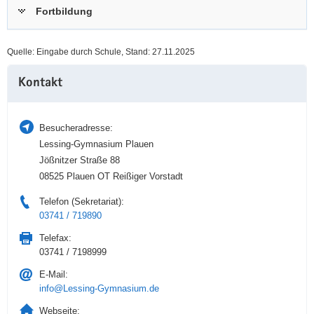
Fortbildung
a
n
v
i
Quelle: Eingabe durch Schule, Stand: 27.11.2025
g
Weitere
a
Kontakt
Information
t
i
o
Besucheradresse:
n
Lessing-Gymnasium Plauen
Jößnitzer Straße 88
08525 Plauen OT Reißiger Vorstadt
Telefon (Sekretariat):
03741 / 719890
Telefax:
03741 / 7198999
E-Mail:
info@Lessing-Gymnasium.de
Webseite: