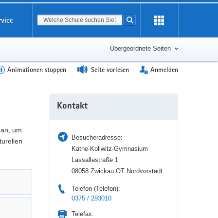
Suchbegriff
rvice
Suche starten
Erweiterung
öffnen
Übergeordnete Seiten
Animationen stoppen
Seite vorlesen
Anmelden
Weitere
Kontakt
Information
 an, um
Besucheradresse:
turellen
Käthe-Kollwitz-Gymnasium
Lassallestraße 1
08058 Zwickau OT Nordvorstadt
Telefon (Telefon):
0375 / 293010
Telefax: