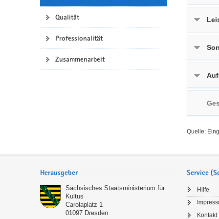
a
n
Qualität
Lei
v
i
Professionalität
g
Son
a
Zusammenarbeit
t
Auf
i
o
n
Ges
Quelle: Ein
Service
Herausgeber
Service (
Sächsisches Staatsministerium für
Hilfe
Kultus
Impres
Carolaplatz 1
01097
Dresden
Kontakt