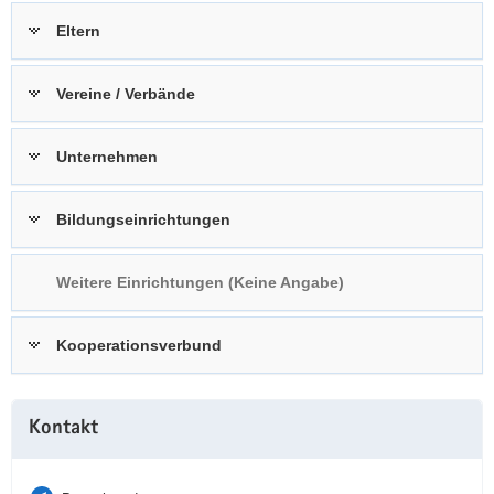
a
n
Eltern
v
i
Vereine / Verbände
g
a
t
Unternehmen
i
o
Bildungseinrichtungen
n
Weitere Einrichtungen (Keine Angabe)
Kooperationsverbund
Weitere
Kontakt
Information