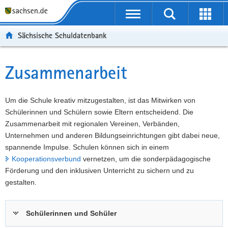
P
Portalübergreifende
o
P
Navigation
Suche
Erweit
r
o
H
starten
öffnen
Sächsische Schuldatenbank
t
r
a
W
a
t
u
e
S
l
a
p
i
e
Zusammenarbeit
Hauptinhalt
ü
l
t
t
r
b
n
i
e
v
e
a
n
r
i
Um die Schule kreativ mitzugestalten, ist das Mitwirken von
r
v
h
e
c
Schülerinnen und Schülern sowie Eltern entscheidend. Die
g
i
a
I
e
Zusammenarbeit mit regionalen Vereinen, Verbänden,
r
g
l
n
Unternehmen und anderen Bildungseinrichtungen gibt dabei neue,
e
a
t
f
spannende Impulse. Schulen können sich in einem
i
t
o
Kooperationsverbund
vernetzen, um die sonderpädagogische
f
i
r
Förderung und den inklusiven Unterricht zu sichern und zu
e
o
m
gestalten.
n
n
a
d
t
Schülerinnen und Schüler
e
i
N
o