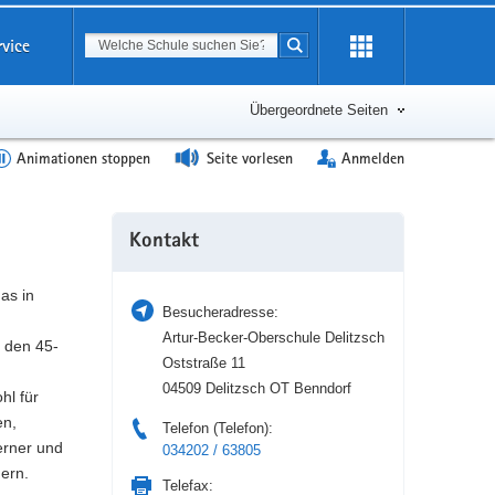
Suchbegriff
rvice
Suche starten
Erweiterung
öffnen
Übergeordnete Seiten
Animationen stoppen
Seite vorlesen
Anmelden
Weitere
Kontakt
Information
as in
Besucheradresse:
Artur-Becker-Oberschule Delitzsch
 den 45-
Oststraße 11
04509 Delitzsch OT Benndorf
hl für
en,
Telefon (Telefon):
erner und
034202 / 63805
gern.
Telefax: