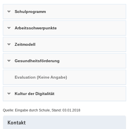
a
n
Schulprogramm
v
i
g
Arbeitsschwerpunkte
a
t
Zeitmodell
i
o
n
Gesundheitsförderung
Evaluation (Keine Angabe)
Kultur der Digitalität
Quelle: Eingabe durch Schule, Stand: 03.01.2018
Weitere
Kontakt
Information