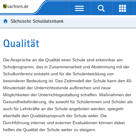
P
Portalübergreifende
o
P
Navigation
Suche
Erweit
r
o
H
starten
öffnen
Sächsische Schuldatenbank
t
r
a
W
a
t
u
e
S
l
a
p
i
e
Qualität
Hauptinhalt
ü
l
t
t
r
b
n
i
e
v
e
a
n
r
i
Die Ansprüche an die Qualität einer Schule sind erkennbar am
r
v
h
e
c
Schulprogramm, das in Zusammenarbeit und Abstimmung mit der
g
i
a
I
e
Schulkonferenz entsteht und für die Schulentwicklung von
r
g
l
n
besonderer Bedeutung ist. Das Zeitmodell der Schule kann den 45-
e
a
t
f
Minutentakt der Unterrichtsstunde aufbrechen und neue
i
t
o
Möglichkeiten der Unterrichtsgestaltung schaffen. Maßnahmen der
f
i
r
Gesundheitsförderung, die sowohl für Schülerinnen und Schüler als
e
o
m
auch für Lehrkräfte an der Schule angeboten werden, spiegeln
n
n
a
ebenfalls den Qualitätsanspruch der Schule wider. Die
d
t
Durchführung interner und externer Evaluationen können dabei
e
i
helfen die Qualität der Schule weiter zu steigern.
N
o