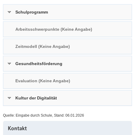
a
n
Schulprogramm
v
i
g
Arbeitsschwerpunkte (Keine Angabe)
a
t
Zeitmodell (Keine Angabe)
i
o
n
Gesundheitsförderung
Evaluation (Keine Angabe)
Kultur der Digitalität
Quelle: Eingabe durch Schule, Stand: 06.01.2026
Weitere
Kontakt
Information