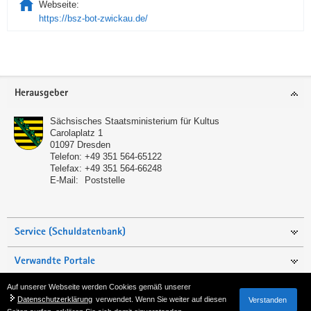
Webseite:
https://bsz-bot-zwickau.de/
Service
Herausgeber
Sächsisches Staatsministerium für Kultus
Carolaplatz 1
01097
Dresden
Telefon:
+49 351 564-65122
Telefax:
+49 351 564-66248
E-Mail:
Poststelle
Service (Schuldatenbank)
Verwandte Portale
Auf unserer Webseite werden Cookies gemäß unserer
Seite empfehlen
Datenschutzerklärung
verwendet. Wenn Sie weiter auf diesen
Verstanden