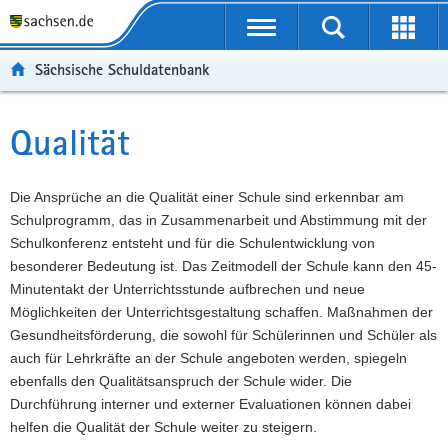
P
Portalübergreifende
o
P
Navigation
Suche
Erweit
r
o
H
starten
öffnen
Sächsische Schuldatenbank
t
r
a
W
a
t
u
e
S
l
a
p
i
e
Qualität
Hauptinhalt
ü
l
t
t
r
b
n
i
e
v
e
a
n
r
i
Die Ansprüche an die Qualität einer Schule sind erkennbar am
r
v
h
e
c
Schulprogramm, das in Zusammenarbeit und Abstimmung mit der
g
i
a
I
e
Schulkonferenz entsteht und für die Schulentwicklung von
r
g
l
n
besonderer Bedeutung ist. Das Zeitmodell der Schule kann den 45-
e
a
t
f
Minutentakt der Unterrichtsstunde aufbrechen und neue
i
t
o
Möglichkeiten der Unterrichtsgestaltung schaffen. Maßnahmen der
f
i
r
Gesundheitsförderung, die sowohl für Schülerinnen und Schüler als
e
o
m
auch für Lehrkräfte an der Schule angeboten werden, spiegeln
n
n
a
ebenfalls den Qualitätsanspruch der Schule wider. Die
d
t
Durchführung interner und externer Evaluationen können dabei
e
i
helfen die Qualität der Schule weiter zu steigern.
N
o