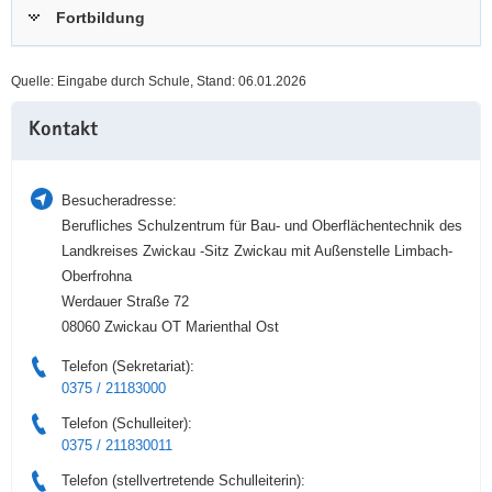
Fortbildung
a
n
v
i
Quelle: Eingabe durch Schule, Stand: 06.01.2026
g
Weitere
a
Kontakt
Information
t
i
o
Besucheradresse:
n
Berufliches Schulzentrum für Bau- und Oberflächentechnik des
Landkreises Zwickau -Sitz Zwickau mit Außenstelle Limbach-
Oberfrohna
Werdauer Straße 72
08060 Zwickau OT Marienthal Ost
Telefon (Sekretariat):
0375 / 21183000
Telefon (Schulleiter):
0375 / 211830011
Telefon (stellvertretende Schulleiterin):