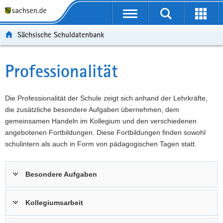
P
Portalübergreifende
o
P
Navigation
Suche
Erweit
r
o
H
starten
öffnen
Sächsische Schuldatenbank
t
r
a
W
a
t
u
e
S
l
a
p
i
e
Professionalität
Hauptinhalt
ü
l
t
t
r
b
n
i
e
v
e
a
n
r
i
Die Professionalität der Schule zeigt sich anhand der Lehrkräfte,
r
v
h
e
c
die zusätzliche besondere Aufgaben übernehmen, dem
g
i
a
I
e
gemeinsamen Handeln im Kollegium und den verschiedenen
r
g
l
n
angebotenen Fortbildungen. Diese Fortbildungen finden sowohl
e
a
t
f
schulintern als auch in Form von pädagogischen Tagen statt.
i
t
o
f
i
r
Besondere Aufgaben
e
o
m
n
n
a
d
t
Kollegiumsarbeit
e
i
N
o