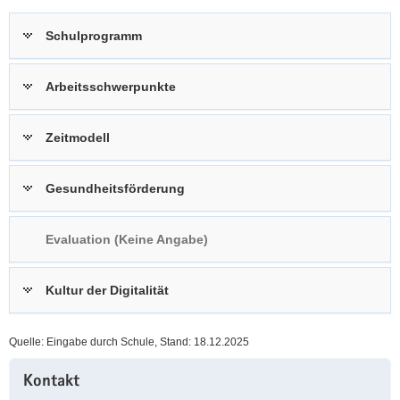
a
n
Schulprogramm
v
i
g
Arbeitsschwerpunkte
a
t
Zeitmodell
i
o
n
Gesundheitsförderung
Evaluation (Keine Angabe)
Kultur der Digitalität
Quelle: Eingabe durch Schule, Stand: 18.12.2025
Weitere
Kontakt
Information