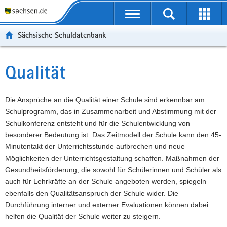
P
Portalübergreifende
o
P
Navigation
Suche
Erweit
r
o
H
starten
öffnen
Sächsische Schuldatenbank
t
r
a
W
a
t
u
e
S
l
a
p
i
e
Qualität
Hauptinhalt
ü
l
t
t
r
b
n
i
e
v
e
a
n
r
i
Die Ansprüche an die Qualität einer Schule sind erkennbar am
r
v
h
e
c
Schulprogramm, das in Zusammenarbeit und Abstimmung mit der
g
i
a
I
e
Schulkonferenz entsteht und für die Schulentwicklung von
r
g
l
n
besonderer Bedeutung ist. Das Zeitmodell der Schule kann den 45-
e
a
t
f
Minutentakt der Unterrichtsstunde aufbrechen und neue
i
t
o
Möglichkeiten der Unterrichtsgestaltung schaffen. Maßnahmen der
f
i
r
Gesundheitsförderung, die sowohl für Schülerinnen und Schüler als
e
o
m
auch für Lehrkräfte an der Schule angeboten werden, spiegeln
n
n
a
ebenfalls den Qualitätsanspruch der Schule wider. Die
d
t
Durchführung interner und externer Evaluationen können dabei
e
i
helfen die Qualität der Schule weiter zu steigern.
N
o