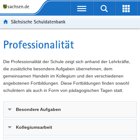
P
Portalübergreifende
o
P
Navigation
Suche
Erweit
r
o
H
starten
öffnen
Sächsische Schuldatenbank
t
r
a
W
a
t
u
e
S
l
a
p
i
e
Professionalität
Hauptinhalt
ü
l
t
t
r
b
n
i
e
v
e
a
n
r
i
Die Professionalität der Schule zeigt sich anhand der Lehrkräfte,
r
v
h
e
c
die zusätzliche besondere Aufgaben übernehmen, dem
g
i
a
I
e
gemeinsamen Handeln im Kollegium und den verschiedenen
r
g
l
n
angebotenen Fortbildungen. Diese Fortbildungen finden sowohl
e
a
t
f
schulintern als auch in Form von pädagogischen Tagen statt.
i
t
o
f
i
r
Besondere Aufgaben
e
o
m
n
n
a
d
t
Kollegiumsarbeit
e
i
N
o