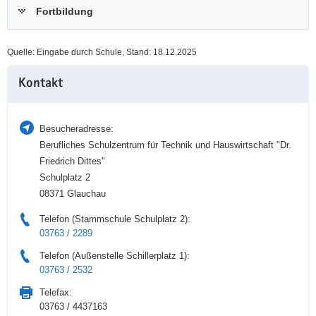
Fortbildung
a
n
v
i
Quelle: Eingabe durch Schule, Stand: 18.12.2025
g
Weitere
a
Kontakt
Information
t
i
o
Besucheradresse:
n
Berufliches Schulzentrum für Technik und Hauswirtschaft "Dr.
Friedrich Dittes"
Schulplatz 2
08371 Glauchau
Telefon (Stammschule Schulplatz 2):
03763 / 2289
Telefon (Außenstelle Schillerplatz 1):
03763 / 2532
Telefax:
03763 / 4437163