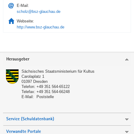
E-Mail:
scholz@bsz-glauchau.de
Webseite:
http://www.bsz-glauchau.de
Service
Herausgeber
Sächsisches Staatsministerium für Kultus
Carolaplatz 1
01097
Dresden
Telefon:
+49 351 564-65122
Telefax:
+49 351 564-66248
E-Mail:
Poststelle
Service (Schuldatenbank)
Verwandte Portale