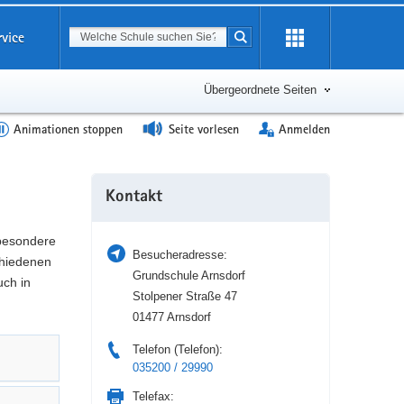
Suchbegriff
rvice
Suche starten
Erweiterung
öffnen
Übergeordnete Seiten
Animationen stoppen
Seite vorlesen
Anmelden
Weitere
Kontakt
Information
 besondere
Besucheradresse:
hiedenen
Grundschule Arnsdorf
uch in
Stolpener Straße 47
01477 Arnsdorf
Telefon (Telefon):
035200 / 29990
Telefax: