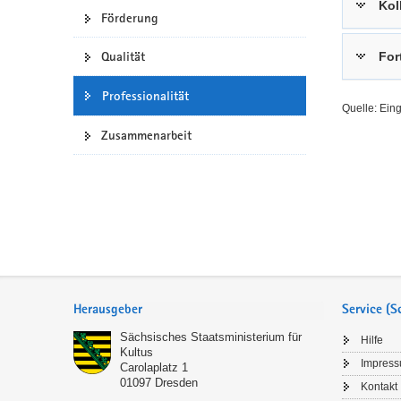
Kol
Förderung
a
n
v
Qualität
For
i
g
Professionalität
a
Quelle: Ein
t
Zusammenarbeit
i
o
n
Service
Herausgeber
Service (
Sächsisches Staatsministerium für
Hilfe
Kultus
Impres
Carolaplatz 1
01097
Dresden
Kontakt