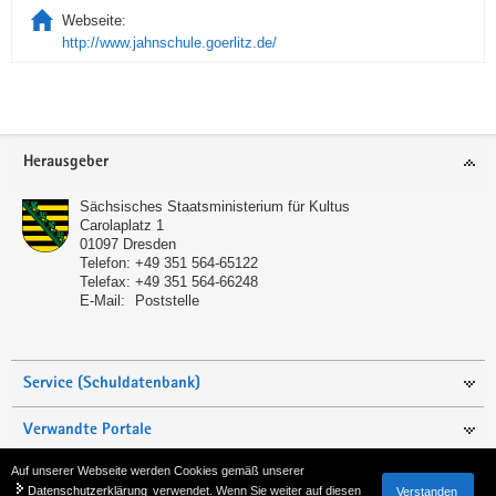
Webseite:
http://www.jahnschule.goerlitz.de/
Service
Herausgeber
Sächsisches Staatsministerium für Kultus
Carolaplatz 1
01097
Dresden
Telefon:
+49 351 564-65122
Telefax:
+49 351 564-66248
E-Mail:
Poststelle
Service (Schuldatenbank)
Verwandte Portale
Auf unserer Webseite werden Cookies gemäß unserer
Seite empfehlen
Datenschutzerklärung
verwendet. Wenn Sie weiter auf diesen
Verstanden