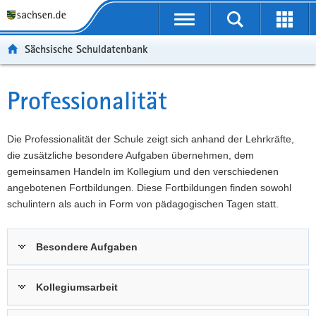
P
Portalübergreifende
o
P
Navigation
Suche
Erweit
r
o
H
starten
öffnen
Sächsische Schuldatenbank
t
r
a
W
a
t
u
e
S
l
a
p
i
e
Professionalität
Hauptinhalt
ü
l
t
t
r
b
n
i
e
v
e
a
n
r
i
Die Professionalität der Schule zeigt sich anhand der Lehrkräfte,
r
v
h
e
c
die zusätzliche besondere Aufgaben übernehmen, dem
g
i
a
I
e
gemeinsamen Handeln im Kollegium und den verschiedenen
r
g
l
n
angebotenen Fortbildungen. Diese Fortbildungen finden sowohl
e
a
t
f
schulintern als auch in Form von pädagogischen Tagen statt.
i
t
o
f
i
r
Besondere Aufgaben
e
o
m
n
n
a
d
t
Kollegiumsarbeit
e
i
N
o