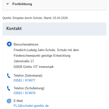
Fortbildung
a
n
v
i
Quelle: Eingabe durch Schule, Stand: 25.03.2026
g
Weitere
a
Kontakt
Information
t
i
o
Besucheradresse:
n
Friedrich-Ludwig-Jahn-Schule, Schule mit dem
Förderschwerpunkt geistige Entwicklung
Jahnstraße 17
02828 Görlitz OT Innenstadt
Telefon (Sekretariat):
03581 / 874977
Telefon (Schulleitung):
03581 / 874979
E-Mail:
FLJ@schulen.goerlitz.de