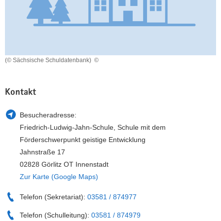
a
n
v
i
g
a
(© Sächsische Schuldatenbank)
©
t
i
o
Kontakt
n
Besucheradresse:
Friedrich-Ludwig-Jahn-Schule, Schule mit dem
Förderschwerpunkt geistige Entwicklung
Jahnstraße 17
02828 Görlitz OT Innenstadt
Zur Karte (Google Maps)
Telefon (Sekretariat):
03581 / 874977
Telefon (Schulleitung):
03581 / 874979