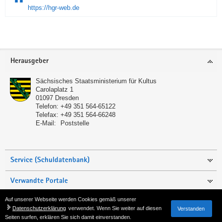
https://hgr-web.de
Service
Herausgeber
Sächsisches Staatsministerium für Kultus
Carolaplatz 1
01097
Dresden
Telefon:
+49 351 564-65122
Telefax:
+49 351 564-66248
E-Mail:
Poststelle
Service (Schuldatenbank)
Verwandte Portale
Auf unserer Webseite werden Cookies gemäß unserer
Seite empfehlen
Datenschutzerklärung
verwendet. Wenn Sie weiter auf diesen
Verstanden
Seiten surfen, erklären Sie sich damit einverstanden.