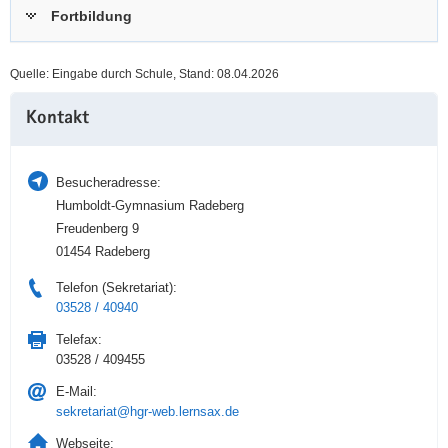
Fortbildung
a
n
v
i
Quelle: Eingabe durch Schule, Stand: 08.04.2026
g
Weitere
a
Kontakt
Information
t
i
o
Besucheradresse:
n
Humboldt-Gymnasium Radeberg
Freudenberg 9
01454 Radeberg
Telefon (Sekretariat):
03528 / 40940
Telefax:
03528 / 409455
E-Mail:
sekretariat@hgr-web.lernsax.de
Webseite: