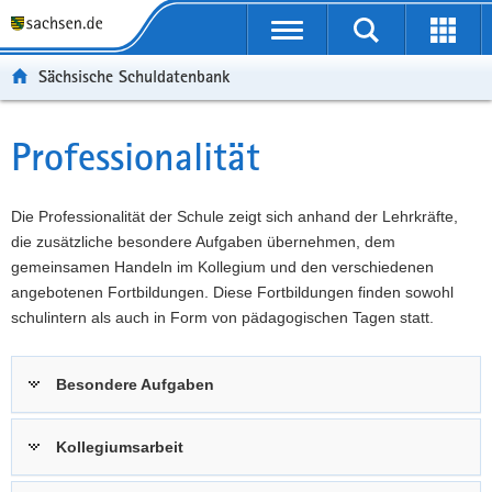
P
Portalübergreifende
o
P
Navigation
Suche
Erweit
r
o
H
starten
öffnen
Sächsische Schuldatenbank
t
r
a
W
a
t
u
e
S
l
a
p
i
e
Professionalität
Hauptinhalt
ü
l
t
t
r
b
n
i
e
v
e
a
n
r
i
Die Professionalität der Schule zeigt sich anhand der Lehrkräfte,
r
v
h
e
c
die zusätzliche besondere Aufgaben übernehmen, dem
g
i
a
I
e
gemeinsamen Handeln im Kollegium und den verschiedenen
r
g
l
n
angebotenen Fortbildungen. Diese Fortbildungen finden sowohl
e
a
t
f
schulintern als auch in Form von pädagogischen Tagen statt.
i
t
o
f
i
r
Besondere Aufgaben
e
o
m
n
n
a
d
t
Kollegiumsarbeit
e
i
N
o