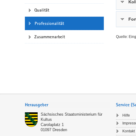
Kol
a
n
Qualität
v
For
i
Professionalität
g
a
Zusammenarbeit
Quelle: Ein
t
i
o
n
Service
Herausgeber
Service (
Sächsisches Staatsministerium für
Hilfe
Kultus
Impres
Carolaplatz 1
01097
Dresden
Kontakt