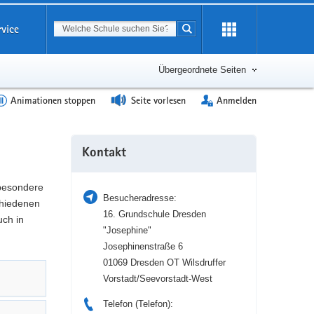
Suchbegriff
rvice
Suche starten
Erweiterung
öffnen
Übergeordnete Seiten
Animationen stoppen
Seite vorlesen
Anmelden
Weitere
Kontakt
Information
 besondere
Besucheradresse:
hiedenen
16. Grundschule Dresden
uch in
"Josephine"
Josephinenstraße 6
01069 Dresden OT Wilsdruffer
Vorstadt/Seevorstadt-West
Telefon (Telefon):