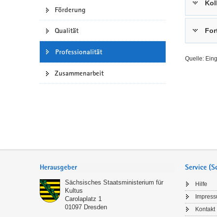
Kol
Förderung
a
n
v
Qualität
For
i
g
Professionalität
a
Quelle: Ein
t
Zusammenarbeit
i
o
n
Service
Herausgeber
Service (
Sächsisches Staatsministerium für
Hilfe
Kultus
Impres
Carolaplatz 1
01097
Dresden
Kontakt