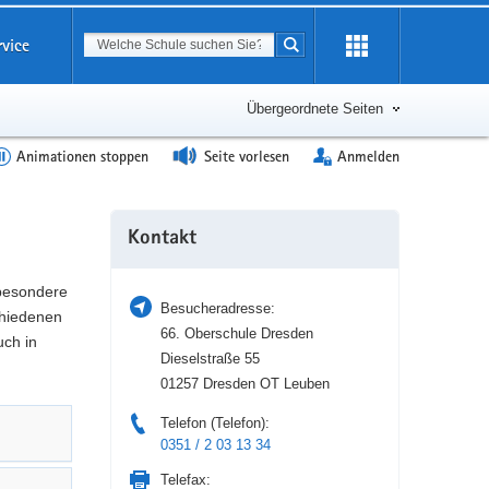
Suchbegriff
rvice
Suche starten
Erweiterung
öffnen
Übergeordnete Seiten
Animationen stoppen
Seite vorlesen
Anmelden
Weitere
Kontakt
Information
 besondere
Besucheradresse:
hiedenen
66. Oberschule Dresden
uch in
Dieselstraße 55
01257 Dresden OT Leuben
Telefon (Telefon):
0351 / 2 03 13 34
Telefax: