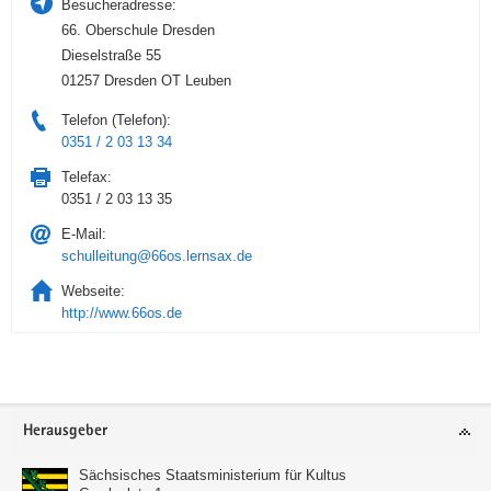
Besucheradresse:
66. Oberschule Dresden
Dieselstraße 55
01257 Dresden OT Leuben
Telefon (Telefon):
0351 / 2 03 13 34
Telefax:
0351 / 2 03 13 35
E-Mail:
schulleitung@66os.lernsax.de
Webseite:
http://www.66os.de
Service
Herausgeber
Sächsisches Staatsministerium für Kultus