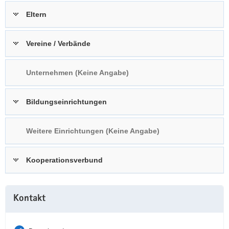
a
n
Eltern
v
i
Vereine / Verbände
g
a
t
Unternehmen (Keine Angabe)
i
o
Bildungseinrichtungen
n
Weitere Einrichtungen (Keine Angabe)
Kooperationsverbund
Weitere
Kontakt
Information