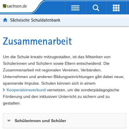
P
Portalübergreifende
o
P
Navigation
Suche
Erweit
r
o
H
starten
öffnen
Sächsische Schuldatenbank
t
r
a
W
a
t
u
e
S
l
a
p
i
e
Zusammenarbeit
Hauptinhalt
ü
l
t
t
r
b
n
i
e
v
e
a
n
r
i
Um die Schule kreativ mitzugestalten, ist das Mitwirken von
r
v
h
e
c
Schülerinnen und Schülern sowie Eltern entscheidend. Die
g
i
a
I
e
Zusammenarbeit mit regionalen Vereinen, Verbänden,
r
g
l
n
Unternehmen und anderen Bildungseinrichtungen gibt dabei neue,
e
a
t
f
spannende Impulse. Schulen können sich in einem
i
t
o
Kooperationsverbund
vernetzen, um die sonderpädagogische
f
i
r
Förderung und den inklusiven Unterricht zu sichern und zu
e
o
m
gestalten.
n
n
a
d
t
Schülerinnen und Schüler
e
i
N
o