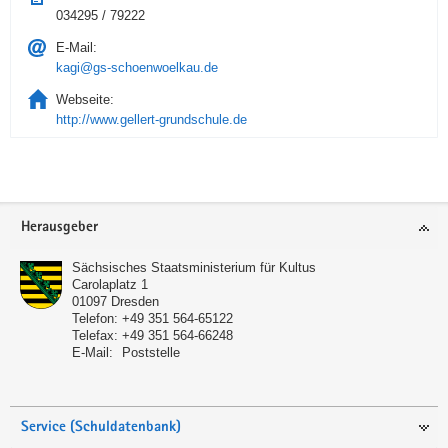
034295 / 79222
E-Mail:
kagi@gs-schoenwoelkau.de
Webseite:
http://www.gellert-grundschule.de
Service
Herausgeber
Sächsisches Staatsministerium für Kultus
Carolaplatz 1
01097
Dresden
Telefon:
+49 351 564-65122
Telefax:
+49 351 564-66248
E-Mail:
Poststelle
Service (Schuldatenbank)