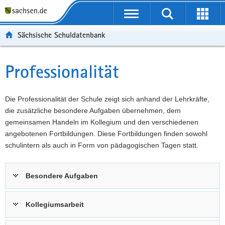
P
Portalübergreifende
o
P
Navigation
Suche
Erweit
r
o
H
starten
öffnen
Sächsische Schuldatenbank
t
r
a
W
a
t
u
e
S
l
a
p
i
e
Professionalität
Hauptinhalt
ü
l
t
t
r
b
n
i
e
v
e
a
n
r
i
Die Professionalität der Schule zeigt sich anhand der Lehrkräfte,
r
v
h
e
c
die zusätzliche besondere Aufgaben übernehmen, dem
g
i
a
I
e
gemeinsamen Handeln im Kollegium und den verschiedenen
r
g
l
n
angebotenen Fortbildungen. Diese Fortbildungen finden sowohl
e
a
t
f
schulintern als auch in Form von pädagogischen Tagen statt.
i
t
o
f
i
r
Besondere Aufgaben
e
o
m
n
n
a
d
t
Kollegiumsarbeit
e
i
N
o